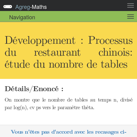
Agreg
-
Maths
Act
la
Navigation
Act
nav
la
sou
nav
Développement : Processus
du restaurant chinois:
étude du nombre de tables
Détails/Enoncé :
On montre que le nombre de tables au temps n, divisé
par log(n), cv ps vers le paramètre thêta.
Vous n'êtes pas d'accord avec les recasages ci-