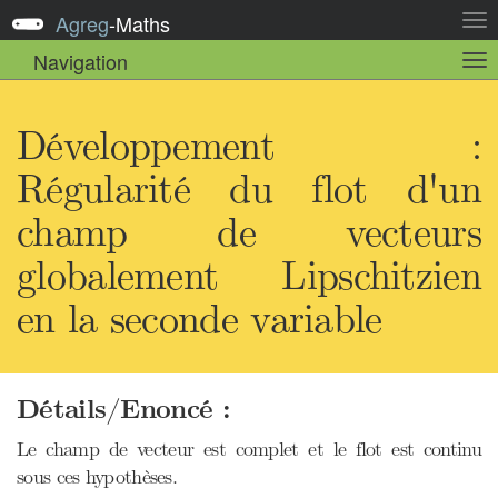
Agreg
-
Maths
Act
la
Navigation
Act
nav
la
sou
nav
Développement :
Régularité du flot d'un
champ de vecteurs
globalement Lipschitzien
en la seconde variable
Détails/Enoncé :
Le champ de vecteur est complet et le flot est continu
sous ces hypothèses.