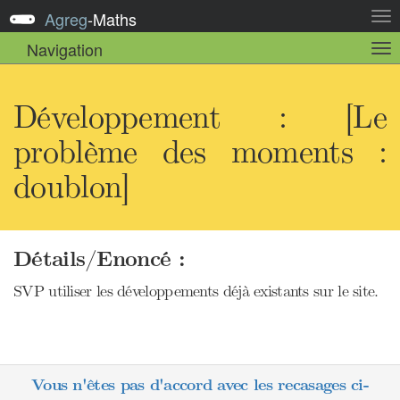
Agreg
-
Maths
Act
la
Navigation
Act
nav
la
sou
nav
Développement : [Le
problème des moments :
doublon]
Détails/Enoncé :
SVP utiliser les développements déjà existants sur le site.
Vous n'êtes pas d'accord avec les recasages ci-