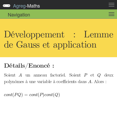
Agreg
-
Maths
Act
la
Navigation
Act
nav
la
sou
nav
Développement : Lemme
de Gauss et application
Détails/Enoncé :
A
P
Q
Soient
un anneau factoriel. Soient
et
deux
A
P
Q
A
polynômes à une variable à coefficients dans
. Alors :
A
c
o
n
t
(
P
Q
)
=
c
o
n
t
(
P
)
c
o
n
t
(
Q
)
(
)
=
(
)
(
)
c
o
n
t
P
Q
c
o
n
t
P
c
o
n
t
Q