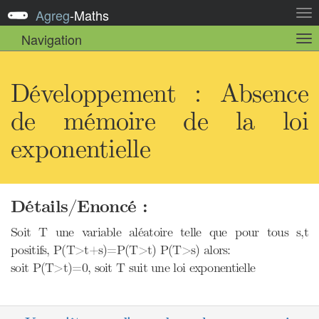
Agreg
-
Maths
Act
la
Navigation
Act
nav
la
sou
nav
Développement : Absence
de mémoire de la loi
exponentielle
Détails/Enoncé :
Soit T une variable aléatoire telle que pour tous s,t
positifs, P(T>t+s)=P(T>t) P(T>s) alors:
soit P(T>t)=0, soit T suit une loi exponentielle