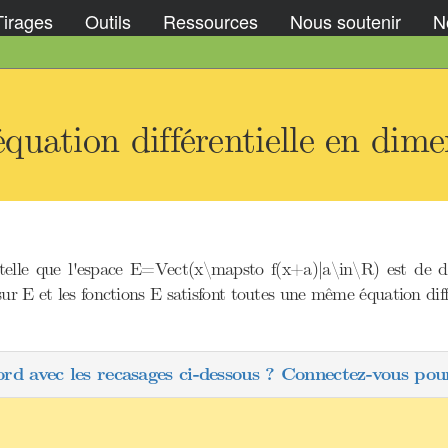
Tirages
Outils
Ressources
Nous soutenir
No
uation différentielle en dimen
telle que l'espace E=Vect(x\mapsto f(x+a)|a\in\R) est de dim
ur E et les fonctions E satisfont toutes une même équation diffé
ord avec les recasages ci-dessous ? Connectez-vous pour