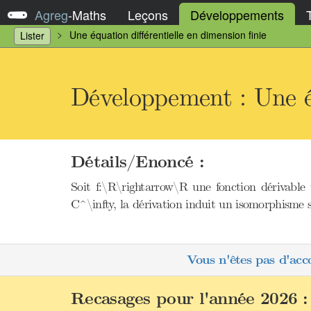
Agreg
-
Maths
Leçons
Développements
Une équation différentielle en dimension finie
Lister
Développement : Une éq
Détails/Enoncé :
Soit f:\R\rightarrow\R une fonction dérivable 
C^\infty, la dérivation induit un isomorphisme s
Vous n'êtes pas d'acc
Recasages pour l'année 2026 :