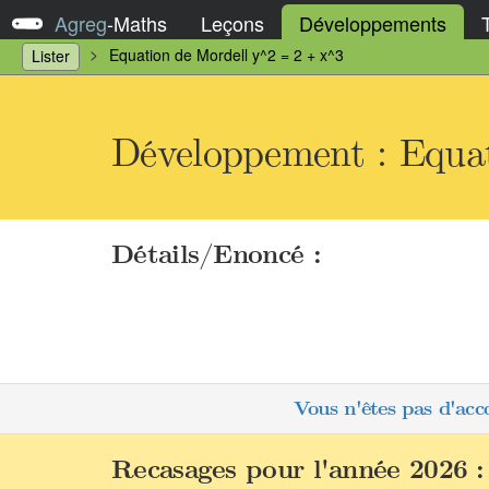
Agreg
-
Maths
Leçons
Développements
Equation de Mordell y^2 = 2 + x^3
Lister
Développement : Equa
Détails/Enoncé :
Vous n'êtes pas d'acc
Recasages pour l'année 2026 :