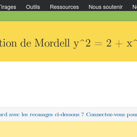
Tirages
Outils
Ressources
Nous soutenir
No
tion de Mordell y^2 = 2 + x
ord avec les recasages ci-dessous ? Connectez-vous pour