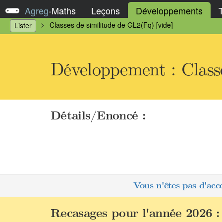
Agreg
-
Maths
Leçons
Développements
Classes de similitude de GL2(Fq) [vide]
Lister
Développement : Classe
Détails/Enoncé :
Vous n'êtes pas d'acc
Recasages pour l'année 2026 :