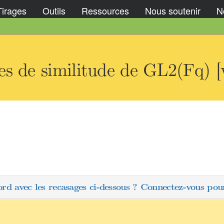
Tirages
Outils
Ressources
Nous soutenir
No
s de similitude de GL2(Fq) [
ord avec les recasages ci-dessous ? Connectez-vous pour