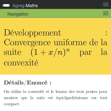
Agreg
-
Maths
Act
la
Navigation
Act
nav
la
sou
nav
Développement :
Convergence uniforme de la
(
1
+
x
/
n
)
n
suite
par la
(
1
+
/
)
n
x
n
convexité
Détails/Enoncé :
On utilise la convexité et le lemme des trois pentes pour
montrer que la suite est équi-lipschitzienne sur tout
compact.