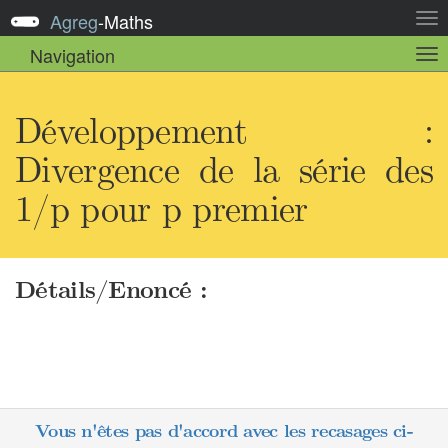
Agreg
-
Maths
Act
la
Navigation
Act
nav
la
sou
nav
Développement :
Divergence de la série des
1/p pour p premier
Détails/Enoncé :
Vous n'êtes pas d'accord avec les recasages ci-