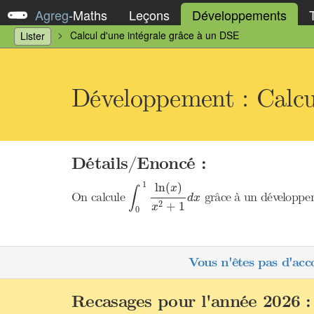
Agreg
-
Maths
Leçons
Développements
Calcul d'une intégrale grâce à un DSE
Lister
Développement : Calcu
Détails/Enoncé :
∫
0
1
ln
(
x
)
x
2
+
1
d
x
1
ln
(
)
x
∫
On calcule
grâce à un développeme
d
x
2
+
1
x
0
Vous n'êtes pas d'acc
Recasages pour l'année 2026 :