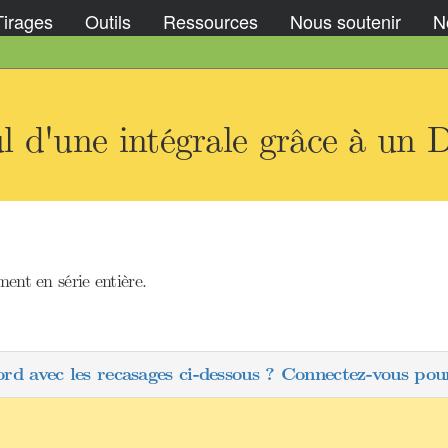
Tirages
Outils
Ressources
Nous soutenir
No
l d'une intégrale grâce à un
nt en série entière.
ord avec les recasages ci-dessous ? Connectez-vous pour