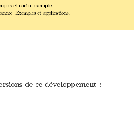
emples et contre-exemples
 somme. Exemples et applications.
versions de ce développement :