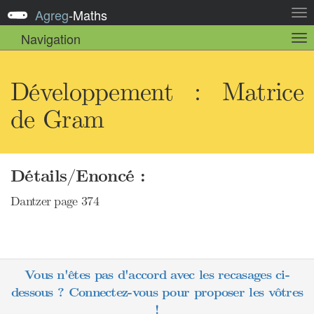
Agreg
-
Maths
Act
la
Navigation
Act
nav
la
sou
nav
Développement : Matrice
de Gram
Détails/Enoncé :
Dantzer page 374
Vous n'êtes pas d'accord avec les recasages ci-
dessous ? Connectez-vous pour proposer les vôtres
!