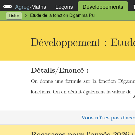
Agreg
-
Maths
Leçons
Développements
Etude de la fonction Digamma Psi
Lister
Développement : Etude
Détails/Enoncé :
On donne une formule sur la fonction Digamm
∫
fonctions. On en déduit également la valeur de
Vous n'êtes pas d'acc
Recasages pour l'année 2026 :