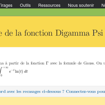
Tirages
Outils
Ressources
Nous soutenir
No
 de la fonction Digamma Psi
Γ
a à partir de la fonction
avec la formule de Gauss. On uti
Γ
0
+
∞
e
−
t
ln
(
t
)
d
t
+
∞
∫
−
t
ln
(
)
e
t
d
t
0
ord avec les recasages ci-dessous ? Connectez-vous pour