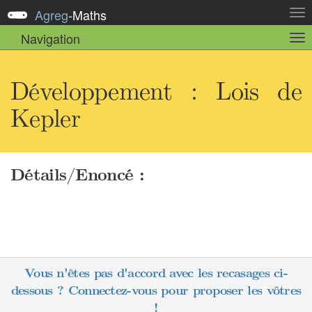
Agreg
-
Maths
Act
la
Navigation
Act
nav
la
sou
nav
Développement : Lois de
Kepler
Détails/Enoncé :
Vous n'êtes pas d'accord avec les recasages ci-
dessous ? Connectez-vous pour proposer les vôtres
!