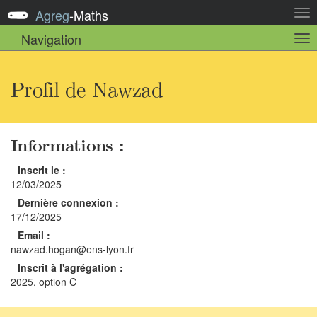
Agreg
-
Maths
Act
la
Navigation
Act
nav
la
sou
nav
Profil de Nawzad
Informations :
Inscrit le :
12/03/2025
Dernière connexion :
17/12/2025
Email :
nawzad.hogan@ens-lyon.fr
Inscrit à l'agrégation :
2025, option C