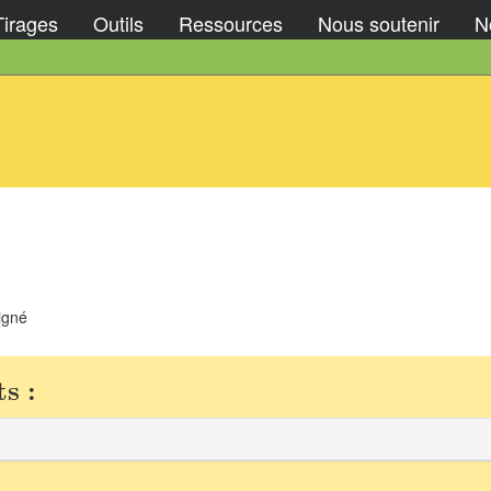
Tirages
Outils
Ressources
Nous soutenir
No
igné
s :